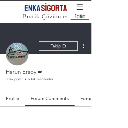
Pratik Çözümler
Eğitim
Diğer Eylemler
Takip Et
Admin
Harun Ersoy
0 Takipçiler
6 Takip edilenler
Enka Altın Rozet
+
4
Profile
Forum Comments
Forum Posts