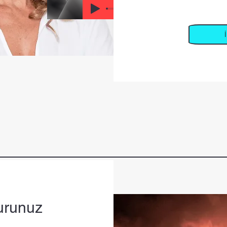
00:00 / 00:20
urunuz