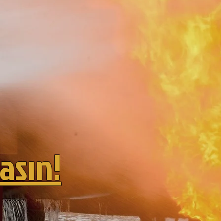
asın!