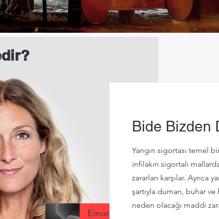
dir?
Bide Bizden 
Yangın sigortası temel bir
infilakın sigortalı mall
zararları karşılar. Ayrıc
şartıyla duman, buhar ve 
neden olacağı maddi zarar
ElevenLabs_2024-10-14T07_57_28_Sarah_pre_s92_sb100_se100_b_m2
Artist 