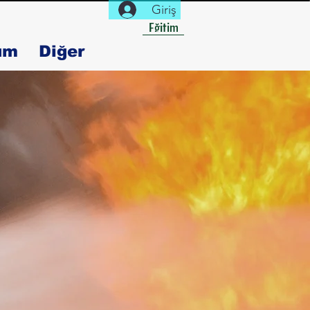
Giriş
Eğitim
um
Diğer