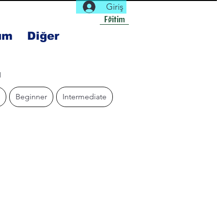
Giriş
Eğitim
um
Diğer
l
Beginner
Intermediate